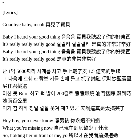
-
[Lyrics]
Goodbye baby, muah 再見了寶貝
Baby I heard your good thing 음음음 寶貝我聽說了你的好東西
It’s really really really good 랄랄라 랄랄랄라 是真的非常非常好
Baby I heard your good thing 음음음 寶貝我聽說了你的好東西
It’s really really really good 是真的非常非常好
난 1억 5000짜리 시계를 차고 手上戴了支 1.5 億元的手錶
그 다음에 르쉐 or 람보 키를 손에 들고 抓了鑰匙 保時捷藍寶堅
尼任君挑選
미친 듯 Burn 하고 퍽 밟아 200킬로 熊熊燃燒 油門猛踩 飆到時
速兩百公里
이거 참 하하 정말 깔깔 웃겨 재미있군 天啊這真是太搞笑了
Hey boy, you never know 嘿男孩 你永遠不知道
What you’re missing now 自己現在到底缺少了什麼
So, holding her in front of me, yo 所以才在我面前擁抱她