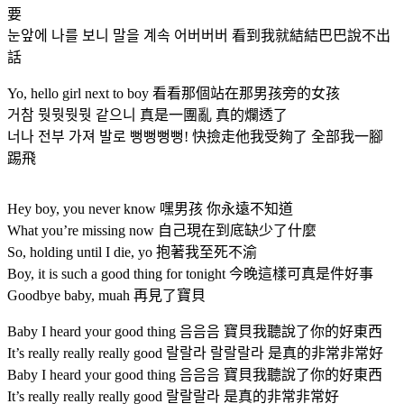
要
눈앞에 나를 보니 말을 계속 어버버버 看到我就結結巴巴說不出
話
Yo, hello girl next to boy 看看那個站在那男孩旁的女孩
거참 뭣뭣뭣뭣 같으니 真是一團亂 真的爛透了
너나 전부 가져 발로 뻥뻥뻥뻥! 快撿走他我受夠了 全部我一腳
踢飛
Hey boy, you never know 嘿男孩 你永遠不知道
What you’re missing now 自己現在到底缺少了什麼
So, holding until I die, yo 抱著我至死不渝
Boy, it is such a good thing for tonight 今晚這樣可真是件好事
Goodbye baby, muah 再見了寶貝
Baby I heard your good thing 음음음 寶貝我聽說了你的好東西
It’s really really really good 랄랄라 랄랄랄라 是真的非常非常好
Baby I heard your good thing 음음음 寶貝我聽說了你的好東西
It’s really really really good 랄랄랄라 是真的非常非常好