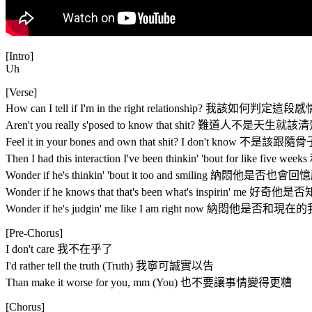
[Intro]
Uh
[Verse]
How can I tell if I'm in the right relationship? 我該如何
Aren't you really s'posed to know that shit? 難道人不是天生
Feel it in your bones and own that shit? I don't 
Then I had this interaction I've been thinkin' 'bout fo
Wonder if he's thinkin' 'bout it too and smiling 納
Wonder if he knows that that's been what's inspirin'
Wonder if he's judgin' me like I am right now 納悶
[Pre-Chorus]
I don't care 我不在乎了
I'd rather tell the truth (Truth) 我寧可誠實以告
Than make it worse for you, mm (You) 也不要讓事情變得更糟
[Chorus]