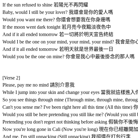
If the sun refused to shine 若陽光不再閃耀
Baby, would I still be your lover? 我還會是你的愛人嗎
Would you want me there? 你還會想要我在你身邊嗎
If the moon went dark tonight 若月亮今夜黯淡夜色中
And if it all ended tomorrow 若一切將於明天宣告終結
Would I be the one on your mind, your mind, your mi
And if it all ended tomorrow 若明天就是世界最後一日
Would you be the one on mine? 你會是我心中最後掛念的那人嗎
[Verse 2]
Please, pay me no mind 請別介意我
While I jump into your skin and change your eyes
So you see things through mine (Through mine, through mi
Can't you sense me? I've been right here all this time (A
Would you still be here pretending you still like me? (Wou
Pretending you don't regret not thinking before ask
Now you're long gone in Cali (Now you're long) 現在你已經離
And me, I'm still unpacking (Still unpacking) 我卻還在打包行李