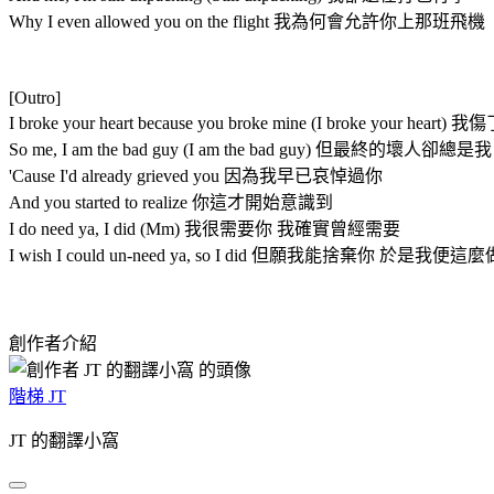
Why I even allowed you on the flight 我為何會允許你上那班飛機
[Outro]
I broke your heart because you broke mine (I broke yo
So me, I am the bad guy (I am the bad guy) 但最終的壞人卻總是我
'Cause I'd already grieved you 因為我早已哀悼過你
And you started to realize 你這才開始意識到
I do need ya, I did (Mm) 我很需要你 我確實曾經需要
I wish I could un-need ya, so I did 但願我能捨棄你 於是我便這
創作者介紹
階梯 JT
JT 的翻譯小窩