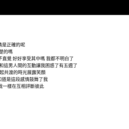
判定這段感情是正確的呢
就該清楚的嗎
know 不是該跟隨骨子直覺 好好享受其中嗎 我都不明白了
r like five weeks 和這男人間的互動讓我困惑了有五週了
悶他是否也會回憶起共渡的時光展露笑顏
 me 好奇他是否知道是這段感情鼓舞了我
他是否和現在的我一樣在互相評斷彼此