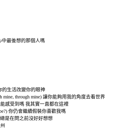
nd? 我會是你心中最後想的那個人嗎
 當我就這樣進入你的生活改變你的眼神
ne, through mine, through mine) 讓你能夠用我的角度去看世界
ll this time) 你能感受到嗎 我其實一直都在這裡
ld you still be?) 你仍會繼續假裝你喜歡我嗎
ing 假裝你不後悔總是在問之前沒好好想想
開加州