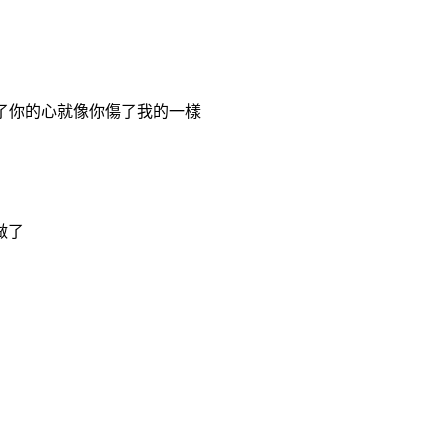
ur heart) 我傷了你的心就像你傷了我的一樣
麼做了