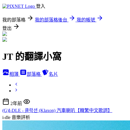
登入
我的部落格
我的部落格後台
我的帳號
登出
JT 的翻譯小窩
相簿
部落格
名片
2年前
(G)I-DLE - 클락션 (Klaxon) 汽車喇叭【韓繁中文歌詞】
i-dle
音樂評析