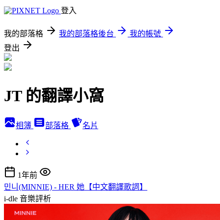
登入
我的部落格
我的部落格後台
我的帳號
登出
JT 的翻譯小窩
相簿
部落格
名片
1年前
민니(MINNIE) - HER 她【中文翻譯歌詞】
i-dle
音樂評析