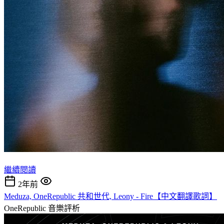
繼續閱讀
2年前
Meduza, OneRepublic 共和世代, Leony - Fire【中文翻譯歌詞】
OneRepublic
音樂評析