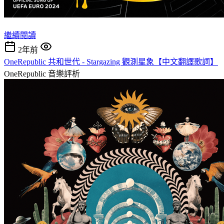
繼續閱讀
2年前
OneRepublic 共和世代 - Stargazing 觀測星象【中文翻譯歌詞】
OneRepublic
音樂評析