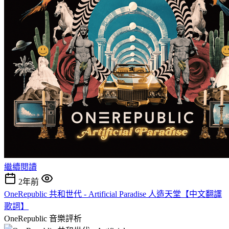
繼續閱讀
2年前
OneRepublic 共和世代 - Artificial Paradise 人造天堂【中文翻譯
歌詞】
OneRepublic
音樂評析