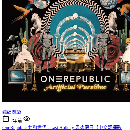
繼續閱讀
2年前
OneRepublic 共和世代 - Last Holiday 最後假日【中文翻譯歌