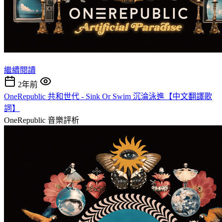
繼續閱讀
2年前
OneRepublic 共和世代 - Sink Or Swim 沉淪泳進【中文翻譯歌
詞】
OneRepublic
音樂評析