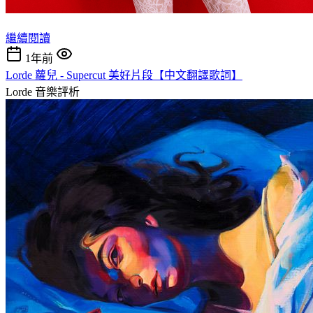
繼續閱讀
1年前
Lorde 蘿兒 - Supercut 美好片段【中文翻譯歌詞】
Lorde
音樂評析